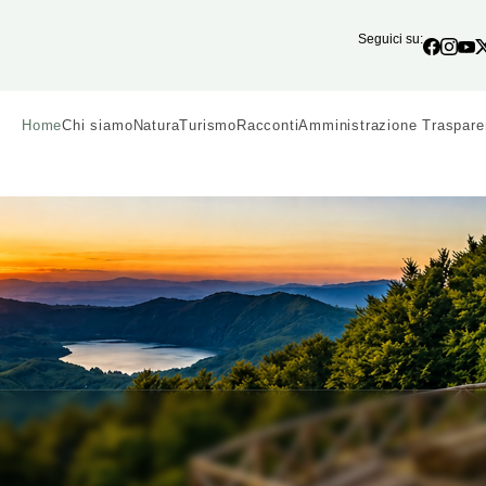
Seguici su:
Home
Chi siamo
Natura
Turismo
Racconti
Amministrazione Traspare