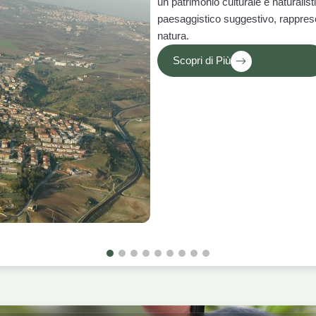
un patrimonio culturale e naturalist
paesaggistico suggestivo, rappresen
natura.
Scopri di Più
1
2
3
4
5
6
7
8
9