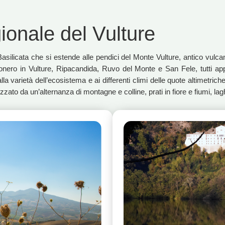
onale del Vulture
a Basilicata che si estende alle pendici del Monte Vulture, antico vul
Rionero in Vulture, Ripacandida, Ruvo del Monte e San Fele, tutti ap
a varietà dell’ecosistema e ai differenti climi delle quote altimetriche,
ato da un’alternanza di montagne e colline, prati in fiore e fiumi, laghi