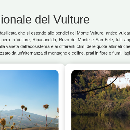
onale del Vulture
a Basilicata che si estende alle pendici del Monte Vulture, antico vul
Rionero in Vulture, Ripacandida, Ruvo del Monte e San Fele, tutti ap
a varietà dell’ecosistema e ai differenti climi delle quote altimetriche,
ato da un’alternanza di montagne e colline, prati in fiore e fiumi, laghi