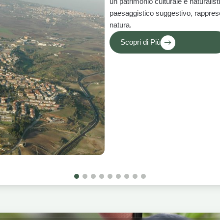
un patrimonio culturale e naturalist
paesaggistico suggestivo, rappresen
natura.
Scopri di Più
1
2
3
4
5
6
7
8
9