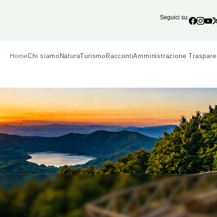
Seguici su:
Home
Chi siamo
Natura
Turismo
Racconti
Amministrazione Traspare