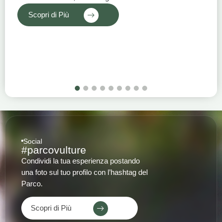
Scopri di Più
1
2
3
4
5
6
7
8
9
Social
#parcovulture
Condividi la tua esperienza postando
una foto sul tuo profilo con l’hashtag del
Parco.
Scopri di Più