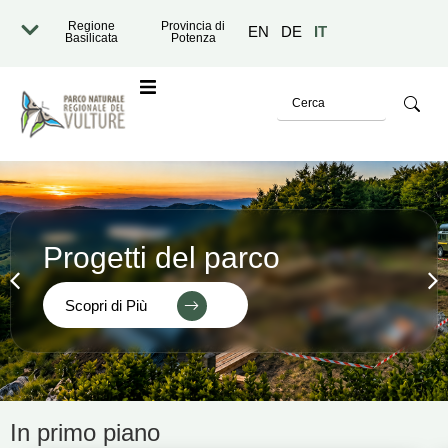
Regione
Provincia di
EN
DE
IT
Basilicata
Potenza
o
Progetti del parco
Scopri di Più
razione Trasparente
In primo piano