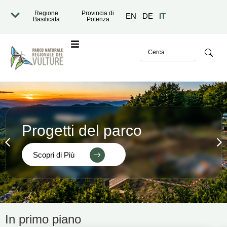
Regione
Provincia di
EN
DE
IT
Basilicata
Potenza
o
Progetti del parco
Scopri di Più
razione Trasparente
In primo piano