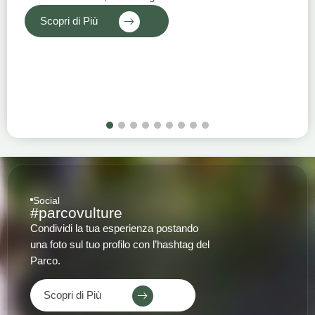
Scopri di Più
1
2
3
4
5
6
7
8
9
Social
#parcovulture
Condividi la tua esperienza postando
una foto sul tuo profilo con l’hashtag del
Parco.
Scopri di Più