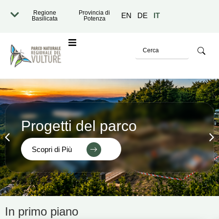
Regione
Provincia di
EN
DE
IT
Basilicata
Potenza
o
Progetti del parco
Scopri di Più
razione Trasparente
In primo piano