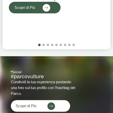
Scopri di Più
1
2
3
4
5
6
7
8
9
Social
#parcovulture
Condividi la tua esperienza postando
una foto sul tuo profilo con l’hashtag del
Parco.
Scopri di Più