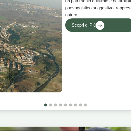
un patrimonio culturale e naturalist
paesaggistico suggestivo, rappresen
natura.
Scopri di Più
1
2
3
4
5
6
7
8
9