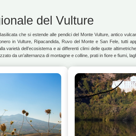
onale del Vulture
a Basilicata che si estende alle pendici del Monte Vulture, antico vul
Rionero in Vulture, Ripacandida, Ruvo del Monte e San Fele, tutti ap
a varietà dell’ecosistema e ai differenti climi delle quote altimetriche,
ato da un’alternanza di montagne e colline, prati in fiore e fiumi, laghi