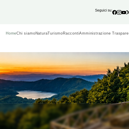
Seguici su:
Home
Chi siamo
Natura
Turismo
Racconti
Amministrazione Traspare