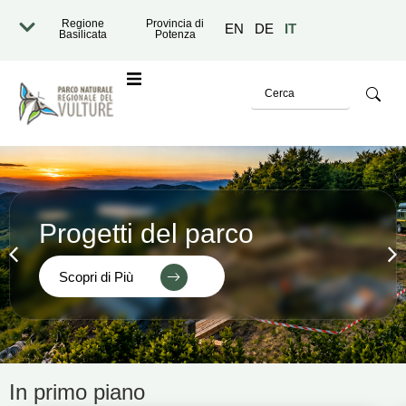
Regione
Provincia di
EN
DE
IT
Basilicata
Potenza
o
Progetti del parco
Scopri di Più
razione Trasparente
In primo piano