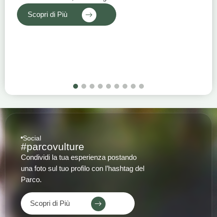
Scopri di Più
1
2
3
4
5
6
7
8
9
Social
#parcovulture
Condividi la tua esperienza postando
una foto sul tuo profilo con l’hashtag del
Parco.
Scopri di Più