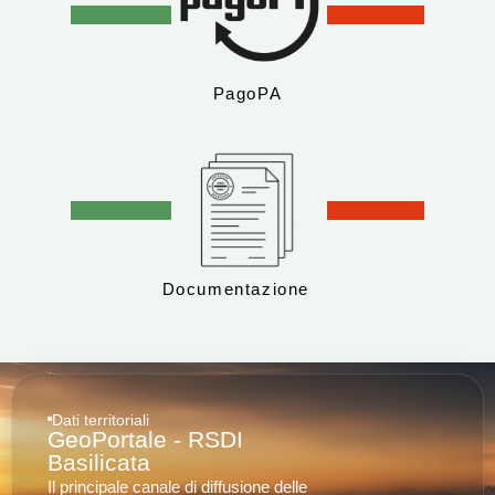
PagoPA
Documentazione
Dati territoriali
GeoPortale - RSDI
Basilicata
Il principale canale di diffusione delle