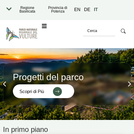
Regione
Provincia di
EN
DE
IT
Basilicata
Potenza
o
Progetti del parco
Scopri di Più
razione Trasparente
In primo piano