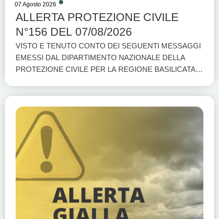
07 Agosto 2026
ALLERTA PROTEZIONE CIVILE
N°156 DEL 07/08/2026
VISTO E TENUTO CONTO DEI SEGUENTI MESSAGGI
EMESSI DAL DIPARTIMENTO NAZIONALE DELLA
PROTEZIONE CIVILE PER LA REGIONE BASILICATA E
DAL CENTRO FUNZIONALE DELLA REGIONE
BASILICATA:  VALUTAZIONI METEO DEL CFC-DPC
DEL 07/08/2026; SCENARI DI RISCHIO PREVISTI:
DALLE ORE 12:00 DI OGGI 07/08/2026 ALLE ORE 18:00
DI OGGI 07/08/2026: - Ordinaria criticità per rischio
idrogeologico per temporali: BASI A1, BASI A2, BASI C e
BASI D DALLE ORE 12:00 DI DOMANI 08/08/2026 ALLE
ORE 18:00 DI DOMANI 08/08/2026: - Ordinaria criticità
per rischio idrogeologico per temporali: BASI A1, BASI A2,
BASI C e BASI D PER CADUTA ALBERI Si invitano i
fruitori a consultare e rispettare rigorosamente le LINEE
GUIDA PER LA FRUIZIONE DELLE AREE BOSCATE