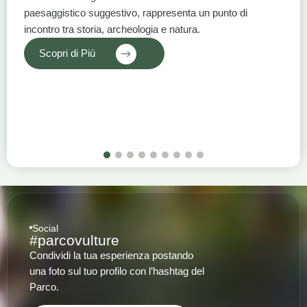
paesaggistico suggestivo, rappresenta un punto di
incontro tra storia, archeologia e natura.
Scopri di Più
1
2
3
4
5
6
7
8
9
Social
#parcovulture
Condividi la tua esperienza postando
una foto sul tuo profilo con l’hashtag del
Parco.